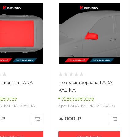
ка крыши LADA
Покраска зеркала LADA
KALINA
 доступна
Услуга доступна
DA_KALINA_KRYSHA
Арт.: LADA_KALINA_ZERKALO
₽
4 000
₽