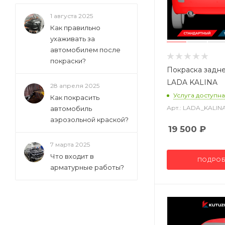
1 августа 2025
Как правильно
ухаживать за
автомобилем после
покраски?
Покраска задн
LADA KALINA
28 апреля 2025
Услуга доступна
Как покрасить
Арт.: LADA_KALI
автомобиль
аэрозольной краской?
19 500
₽
7 марта 2025
Что входит в
ПОДРОБ
арматурные работы?