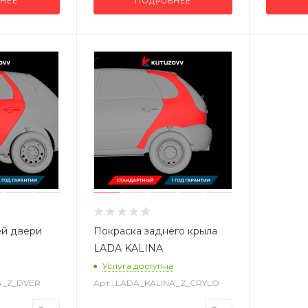
НЕЕ
ПОДРОБНЕЕ
ей двери
Покраска заднего крыла
LADA KALINA
Услуга доступна
NA_Z_DVER
Арт.: LADA_KALINA_Z_CRYLO