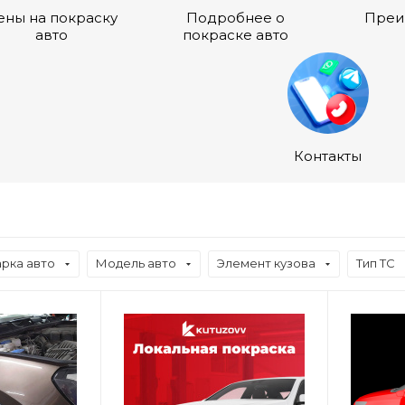
ены на покраску
Подробнее о
Преи
авто
покраске авто
Контакты
рка авто
Модель авто
Элемент кузова
Тип ТС