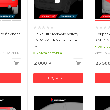
его бампера
Не нашли нужную услугу
Покраск
LADA KALINA оформите
KALINA
тут
Услуга
NA_Z_BAMPER
Услуга доступна
Арт.: LA
2 000
₽
25 50
НЕЕ
ПОДРОБНЕЕ