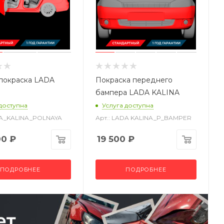
покраска LADA
Покраска переднего
бампера LADA KALINA
 доступна
Услуга доступна
DA_KALINA_POLNAYA
Арт.: LADA KALINA_P_BAMPER
00
₽
19 500
₽
ПОДРОБНЕЕ
ПОДРОБНЕЕ