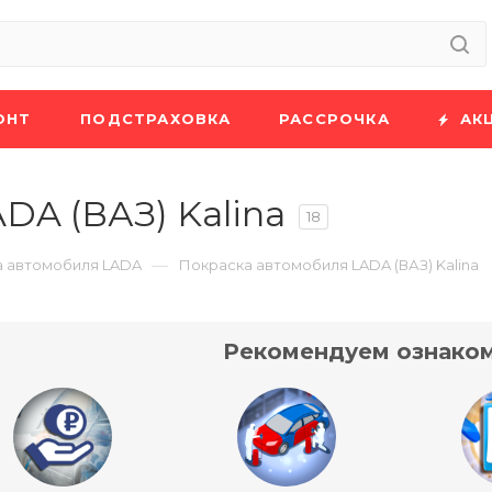
ОНТ
ПОДСТРАХОВКА
РАССРОЧКА
АК
DA (ВАЗ) Kalina
18
—
а автомобиля LADA
Покраска автомобиля LADA (ВАЗ) Kalina
Рекомендуем ознаком