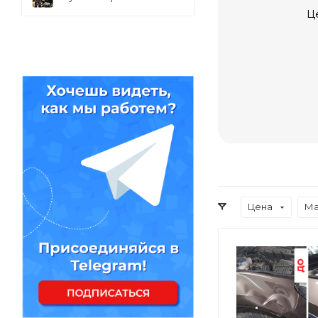
Ц
Цена
Ма