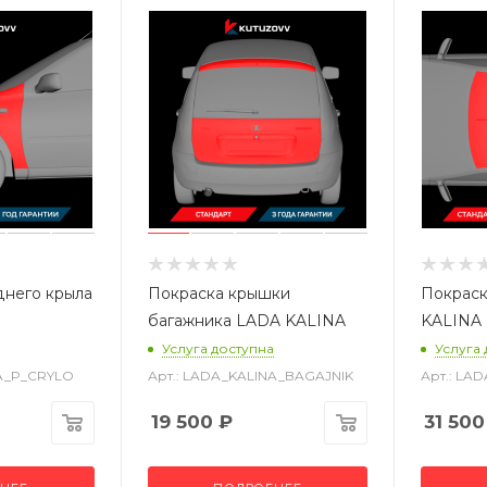
днего крыла
Покраска крышки
Покрас
багажника LADA KALINA
KALINA
Услуга доступна
Услуга
NA_P_CRYLO
Арт.: LADA_KALINA_BAGAJNIK
Арт.: LA
19 500
₽
31 500