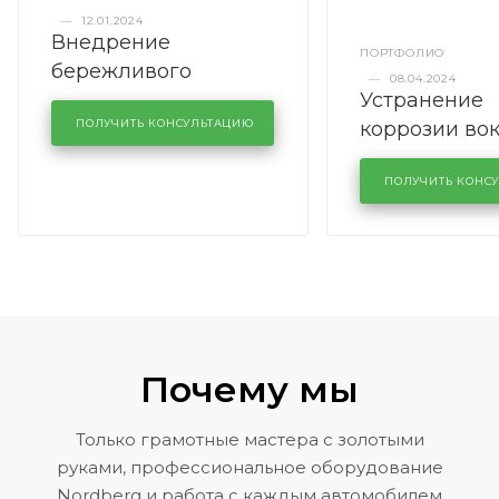
—
12.01.2024
Внедрение
ПОРТФОЛИО
бережливого
—
08.04.2024
Устранение
производства в
коррозии во
кузовном сервисе
ПОЛУЧИТЬ КОНСУЛЬТАЦИЮ
лобового сте
KUTUZOVV
районе задн
ПОЛУЧИТЬ КОНС
Volkswagen 
Почему мы
Только грамотные мастера с золотыми
руками, профессиональное оборудование
Nordberg и работа с каждым автомобилем