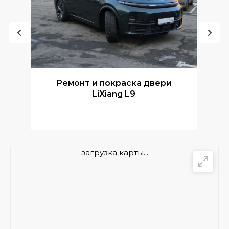
Ремонт и покраска двери
Р
LiXiang L9
загрузка карты...