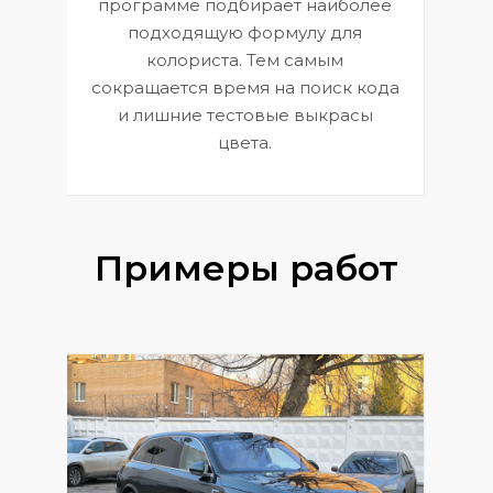
П
программе подбирает наиболее
к
э
подходящую формулу для
 и
В
колориста. Тем самым
сокращается время на поиск кода
и лишние тестовые выкрасы
цвета.
Примеры работ