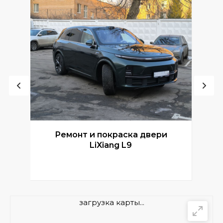
Ремонт и покраска двери
Р
LiXiang L9
загрузка карты...