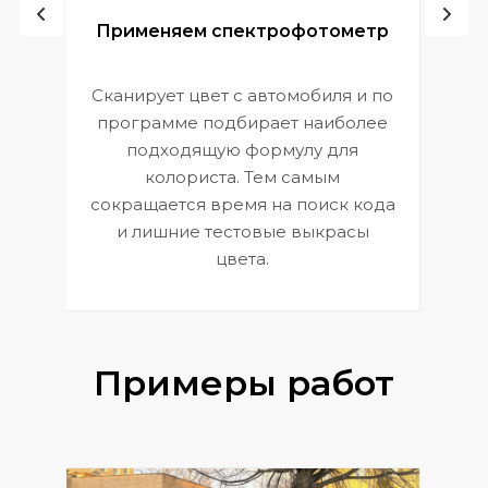
ой
Применяем спектрофотометр
Сканирует цвет с автомобиля и по
П
программе подбирает наиболее
к
э
подходящую формулу для
 и
В
колориста. Тем самым
сокращается время на поиск кода
и лишние тестовые выкрасы
цвета.
Примеры работ