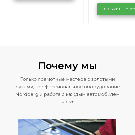
лобового сте
KUTUZOVV
районе задн
ПОЛУЧИТЬ КОНС
Volkswagen 
Почему мы
Только грамотные мастера с золотыми
руками, профессиональное оборудование
Nordberg и работа с каждым автомобилем
на 5+