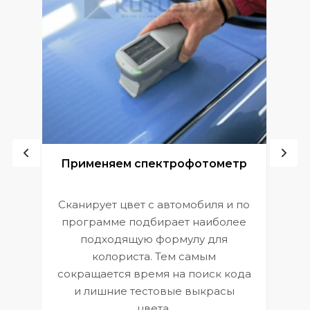
ой
Применяем спектрофотометр
Сканирует цвет с автомобиля и по
П
программе подбирает наиболее
к
э
подходящую формулу для
 и
В
колориста. Тем самым
сокращается время на поиск кода
и лишние тестовые выкрасы
цвета.