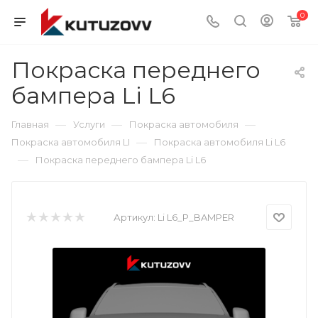
0
Покраска переднего
бампера Li L6
—
—
—
Главная
Услуги
Покраска автомобиля
—
Покраска автомобиля LI
Покраска автомобиля Li L6
—
Покраска переднего бампера Li L6
Артикул:
Li L6_P_BAMPER