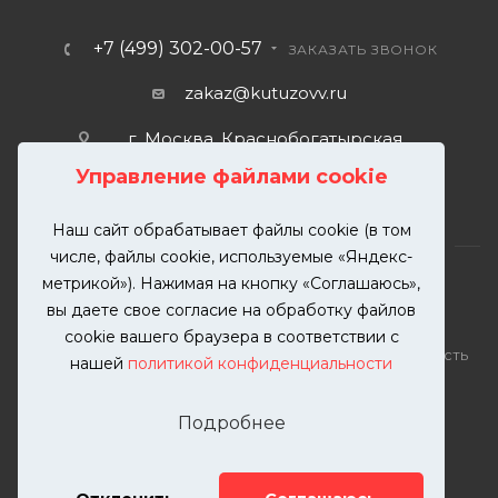
+7 (499) 302-00-57
ЗАКАЗАТЬ ЗВОНОК
zakaz@kutuzovv.ru
г. Москва, Краснобогатырская
улица, 89, стр. 1.
Управление файлами cookie
Наш сайт обрабатывает файлы cookie (в том
числе, файлы cookie, используемые «Яндекс-
метрикой»). Нажимая на кнопку «Соглашаюсь»,
вы даете свое согласие на обработку файлов
2026 © KUTUZOVV | Кузовной ремонт и покраска
cookie вашего браузера в соответствии с
автомобилей. Вся информация на сайте – собственность
нашей
политикой конфиденциальности
ООО "КУТУЗОВВ"
Публикация информации с сайта KUTUZOVV.RU без
Подробнее
разрешения запрещена. Все права защищены.
Почта: zakaz@kutuzovv.ru
Телефон: 8(499)-302-00-57