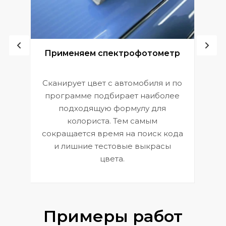
ой
Применяем спектрофотометр
Сканирует цвет с автомобиля и по
П
программе подбирает наиболее
к
э
подходящую формулу для
 и
В
колориста. Тем самым
сокращается время на поиск кода
и лишние тестовые выкрасы
цвета.
Примеры работ