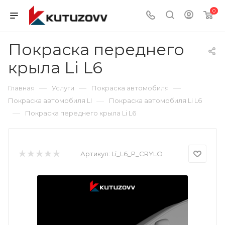
0
Покраска переднего
крыла Li L6
—
—
—
Главная
Услуги
Покраска автомобиля
—
Покраска автомобиля LI
Покраска автомобиля Li L6
—
Покраска переднего крыла Li L6
Артикул:
Li_L6_P_CRYLO