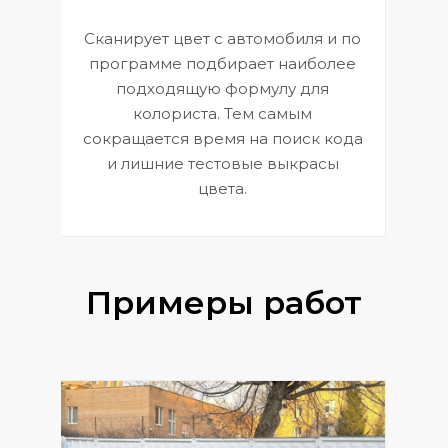
Сканирует цвет с автомобиля и по
П
программе подбирает наиболее
к
э
подходящую формулу для
 и
В
колориста. Тем самым
сокращается время на поиск кода
и лишние тестовые выкрасы
цвета.
Примеры работ