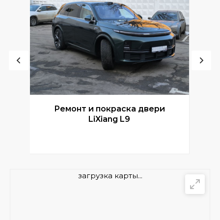
Ремонт и покраска двери
Р
LiXiang L9
загрузка карты...