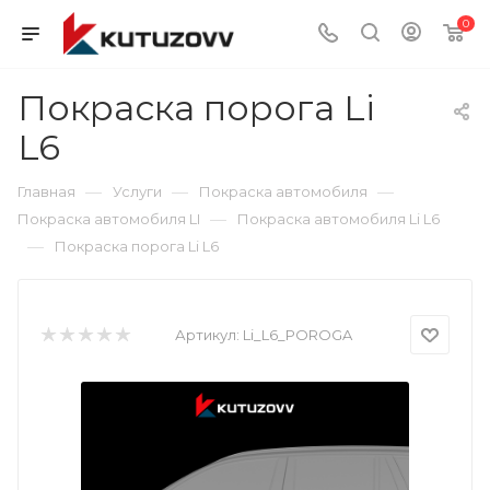
0
Покраска порога Li
L6
—
—
—
Главная
Услуги
Покраска автомобиля
—
Покраска автомобиля LI
Покраска автомобиля Li L6
—
Покраска порога Li L6
Артикул:
Li_L6_POROGA