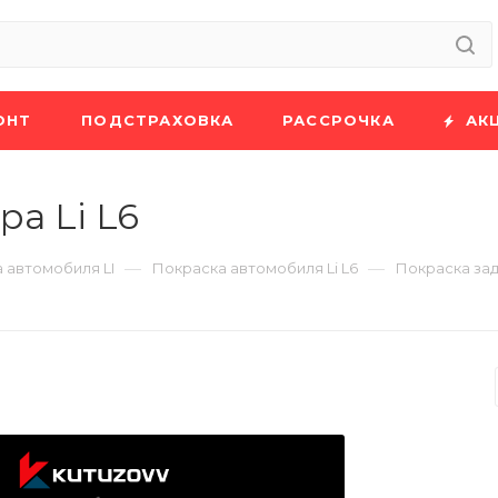
ОНТ
ПОДСТРАХОВКА
РАССРОЧКА
АК
а Li L6
—
—
 автомобиля LI
Покраска автомобиля Li L6
Покраска зад