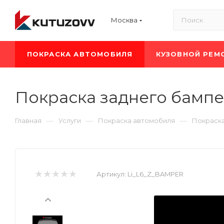
Москва
ПОКРАСКА АВТОМОБИЛЯ
КУЗОВНОЙ РЕМ
Покраска заднего бампер
—
—
—
Главная
Услуги
Покраска автомобиля
Покраска
Артикул:
Li_L6_Z_BAMPER