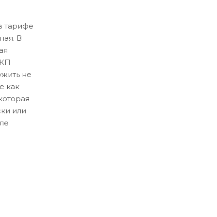
в тарифе
ная. В
ая
ЛКП
ужить не
е как
которая
ски или
ле