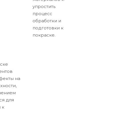
упростить
процесс
обработки и
подготовки к
покраске.
ске
ентов
ефекты на
хности,
нением
ся для
 к