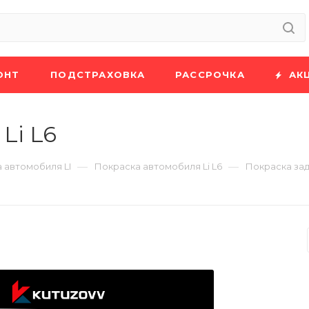
ОНТ
ПОДСТРАХОВКА
РАССРОЧКА
АК
Li L6
—
—
 автомобиля LI
Покраска автомобиля Li L6
Покраска зад