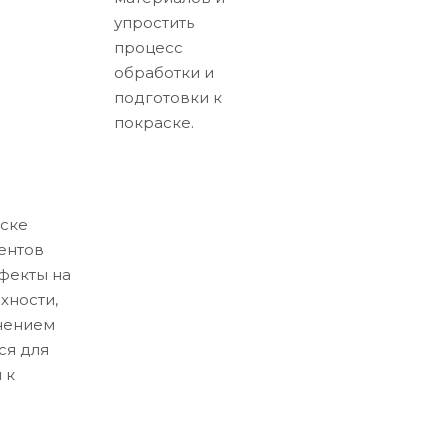
упростить
процесс
обработки и
подготовки к
покраске.
ске
ентов
ефекты на
хности,
нением
ся для
 к