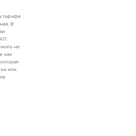
в тарифе
ная. В
ая
ЛКП
ужить не
е как
которая
ски или
ле