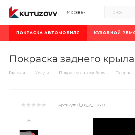
Москва
ПОКРАСКА АВТОМОБИЛЯ
КУЗОВНОЙ РЕМ
Покраска заднего крыла 
—
—
—
Главная
Услуги
Покраска автомобиля
Покраска
Артикул:
Li_L6_Z_CRYLO