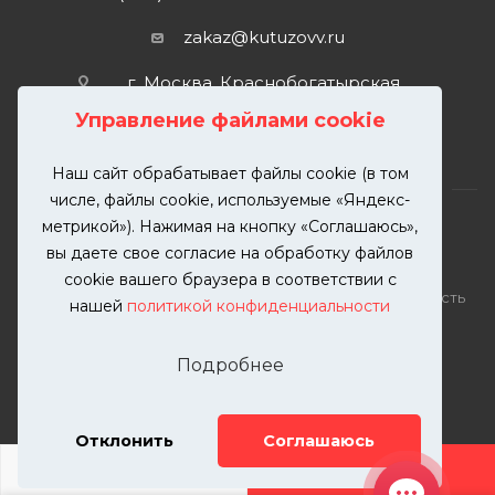
zakaz@kutuzovv.ru
г. Москва, Краснобогатырская
улица, 89, стр. 1.
Управление файлами cookie
Наш сайт обрабатывает файлы cookie (в том
числе, файлы cookie, используемые «Яндекс-
метрикой»). Нажимая на кнопку «Соглашаюсь»,
вы даете свое согласие на обработку файлов
2026 © KUTUZOVV | Кузовной ремонт и покраска
cookie вашего браузера в соответствии с
автомобилей. Вся информация на сайте – собственность
нашей
политикой конфиденциальности
ООО "КУТУЗОВВ"
Публикация информации с сайта KUTUZOVV.RU без
Подробнее
разрешения запрещена. Все права защищены.
Почта: zakaz@kutuzovv.ru
Телефон: 8(499)-302-00-57
Отклонить
Соглашаюсь
ДОБАВИТЬ УСЛУГУ