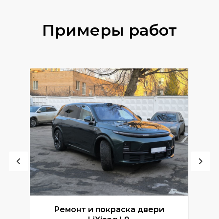
Примеры работ
Ремонт и покраска двери
Р