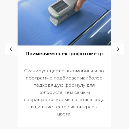
ой
Применяем спектрофотометр
Сканирует цвет с автомобиля и по
П
программе подбирает наиболее
к
э
подходящую формулу для
 и
В
колориста. Тем самым
сокращается время на поиск кода
и лишние тестовые выкрасы
цвета.