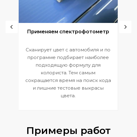
ой
Применяем спектрофотометр
Сканирует цвет с автомобиля и по
П
программе подбирает наиболее
к
э
подходящую формулу для
 и
В
колориста. Тем самым
сокращается время на поиск кода
и лишние тестовые выкрасы
цвета.
Примеры работ