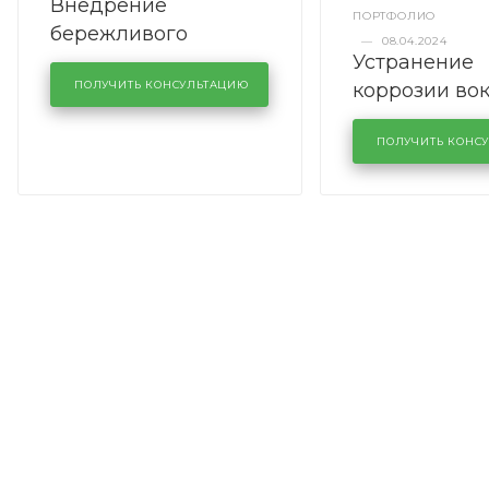
Внедрение
ПОРТФОЛИО
бережливого
—
08.04.2024
Устранение
производства в
коррозии во
кузовном сервисе
ПОЛУЧИТЬ КОНСУЛЬТАЦИЮ
лобового сте
KUTUZOVV
районе задн
ПОЛУЧИТЬ КОНС
Volkswagen 