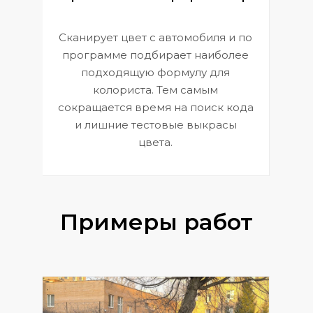
Сканирует цвет с автомобиля и по
П
программе подбирает наиболее
к
э
подходящую формулу для
 и
В
колориста. Тем самым
сокращается время на поиск кода
и лишние тестовые выкрасы
цвета.
Примеры работ