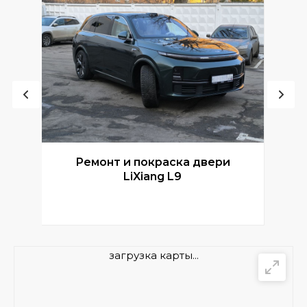
Ремонт и покраска двери
Р
LiXiang L9
загрузка карты...