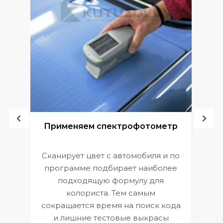
ой
Применяем спектрофотометр
Сканирует цвет с автомобиля и по
П
программе подбирает наиболее
к
э
подходящую формулу для
 и
В
колориста. Тем самым
сокращается время на поиск кода
и лишние тестовые выкрасы