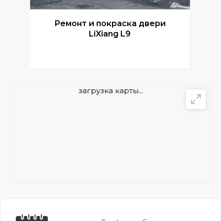
Ремонт и покраска двери
Р
LiXiang L9
загрузка карты...