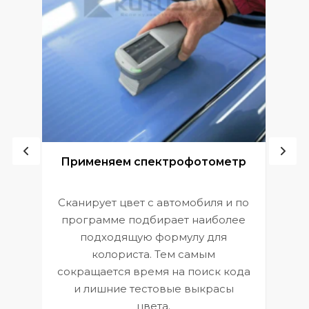
ой
Применяем спектрофотометр
Сканирует цвет с автомобиля и по
П
программе подбирает наиболее
к
э
подходящую формулу для
 и
В
колориста. Тем самым
сокращается время на поиск кода
и лишние тестовые выкрасы
цвета.