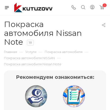
0
Покраска
автомобиля Nissan
Note
18
—
—
—
Главная
Услуги
Покраска автомобиля
—
Покраска автомобиля NISSAN
Покраска автомобиля Nissan Note
Рекомендуем ознакомиться: