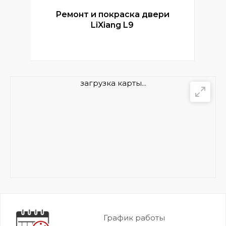
Ремонт и покраска двери
Р
LiXiang L9
загрузка карты...
График работы