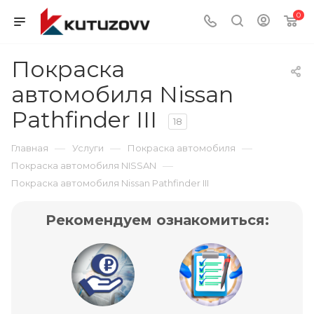
0
Покраска
автомобиля Nissan
Pathfinder III
18
—
—
—
Главная
Услуги
Покраска автомобиля
—
Покраска автомобиля NISSAN
Покраска автомобиля Nissan Pathfinder III
Рекомендуем ознакомиться: