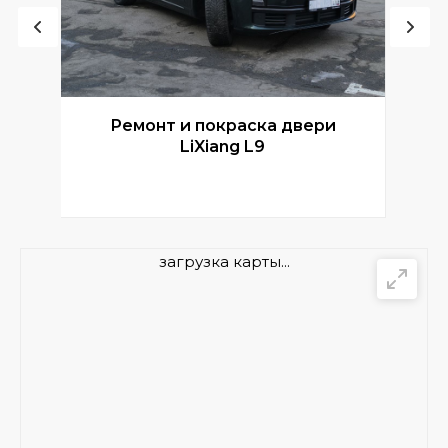
Ремонт и покраска двери
Р
LiXiang L9
загрузка карты...