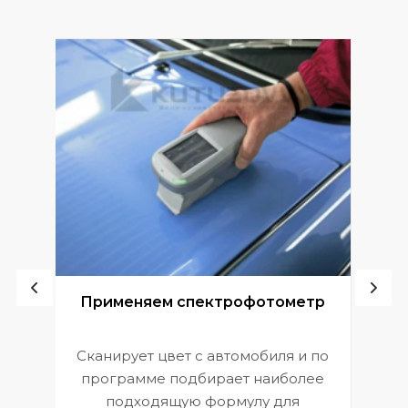
ой
Применяем спектрофотометр
Сканирует цвет с автомобиля и по
П
программе подбирает наиболее
к
э
подходящую формулу для