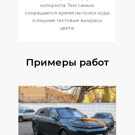
 и
В
колориста. Тем самым
сокращается время на поиск кода
и лишние тестовые выкрасы
цвета.
Примеры работ