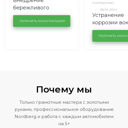
Внедрение
ПОРТФОЛИО
бережливого
—
08.04.2024
Устранение
производства в
коррозии во
кузовном сервисе
ПОЛУЧИТЬ КОНСУЛЬТАЦИЮ
лобового сте
KUTUZOVV
районе задн
ПОЛУЧИТЬ КОНС
Volkswagen 
Почему мы
Только грамотные мастера с золотыми
руками, профессиональное оборудование
Nordberg и работа с каждым автомобилем
на 5+