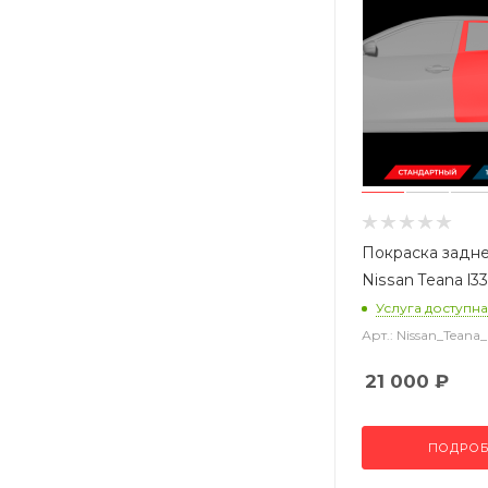
Покраска задн
Nissan Teana l33
Услуга доступна
Арт.: Nissan_Tean
21 000
₽
ПОДРОБ