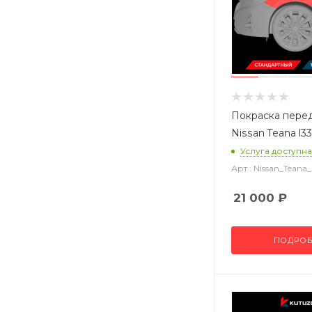
Покраска пере
Nissan Teana l33
Услуга доступна
Арт.: Nissan_Tean
21 000
₽
ПОДРОБ