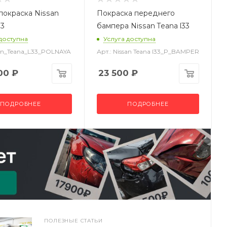
покраска Nissan
Покраска переднего
33
бампера Nissan Teana l33
 доступна
Услуга доступна
san_Teana_L33_POLNAYA
Арт.: Nissan Teana l33_P_BAMPER
00
₽
23 500
₽
ПОДРОБНЕЕ
ПОДРОБНЕЕ
ПОЛЕЗНЫЕ СТАТЬИ