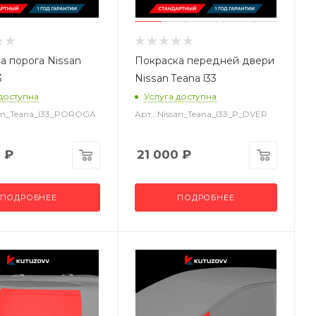
а порога Nissan
Покраска передней двери
3
Nissan Teana l33
 доступна
Услуга доступна
ssan_Teana_l33_POROGA
Арт.: Nissan_Teana_l33_P_DVER
0
₽
21 000
₽
ПОДРОБНЕЕ
ПОДРОБНЕЕ