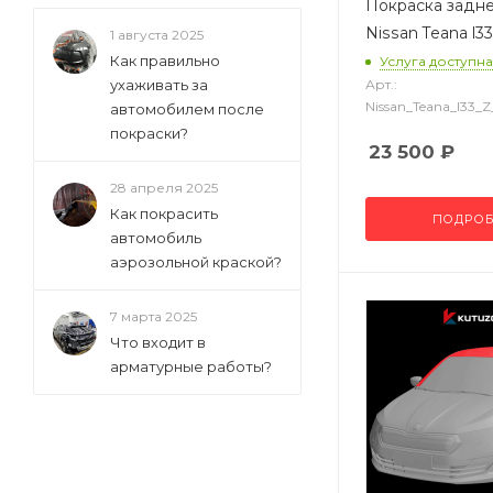
Покраска задн
Nissan Teana l33
1 августа 2025
Как правильно
Услуга доступна
ухаживать за
Арт.:
Nissan_Teana_l33
автомобилем после
покраски?
23 500
₽
28 апреля 2025
Как покрасить
ПОДРОБ
автомобиль
аэрозольной краской?
7 марта 2025
Что входит в
арматурные работы?