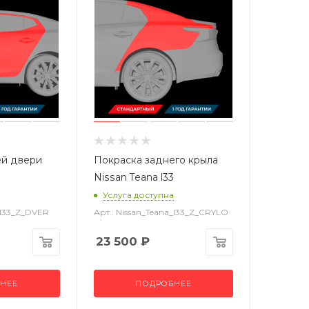
ей двери
Покраска заднего крыла
Nissan Teana l33
Услуга доступна
a_l33_Z_DVER
Арт.: Nissan_Teana_l33_Z_CRYLO
23 500
₽
НЕЕ
ПОДРОБНЕЕ