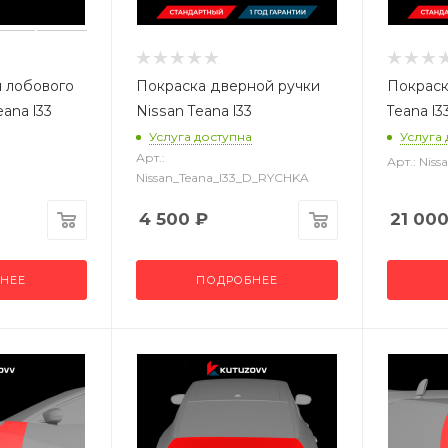
 лобового
Покраска дверной ручки
Покраск
eana l33
Nissan Teana l33
Teana l3
Услуга доступна
Услуга
Арт.:
Арт.: Ni
Nissan_Teana_l33_D_RYCHKA
4 500
₽
21 00
НЕЕ
ПОДРОБНЕЕ