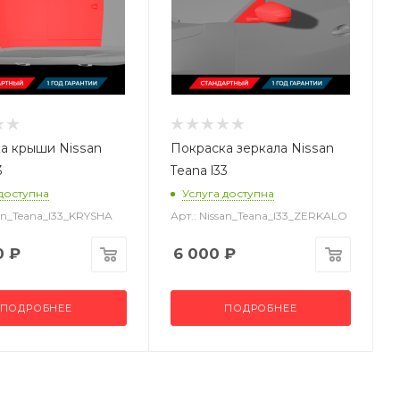
а крыши Nissan
Покраска зеркала Nissan
3
Teana l33
 доступна
Услуга доступна
san_Teana_l33_KRYSHA
Арт.: Nissan_Teana_l33_ZERKALO
0
₽
6 000
₽
ПОДРОБНЕЕ
ПОДРОБНЕЕ