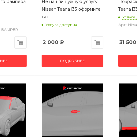
его бампера
Не нашли нужную услугу
Покраск
Nissan Teana l33 оформите
Teana l3
тут
Услуга
Услуга доступна
Арт.: Nis
_Z_BAMPER
2 000
₽
31 500
НЕЕ
ПОДРОБНЕЕ