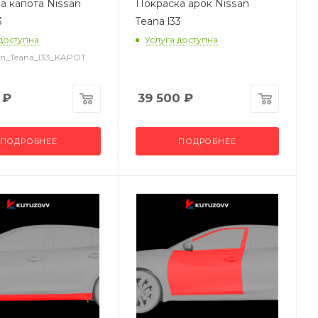
а капота Nissan
Покраска арок Nissan
3
Teana l33
 доступна
Услуга доступна
san_Teana_l33_KAPOT
₽
39 500
₽
ПОДРОБНЕЕ
ПОДРОБНЕЕ