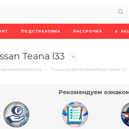
ОНТ
ПОДСТРАХОВКА
РАССРОЧКА
АК
san Teana l33
18
—
 автомобиля NISSAN
Покраска автомобиля Nissan Teana l33
Рекомендуем ознаком