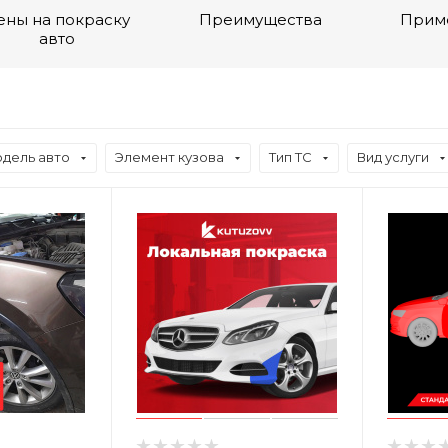
ены на покраску
Преимущества
Прим
авто
дель авто
Элемент кузова
Тип ТС
Вид услуги