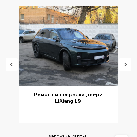
Ремонт и покраска двери
Р
LiXiang L9
загрузка карты...