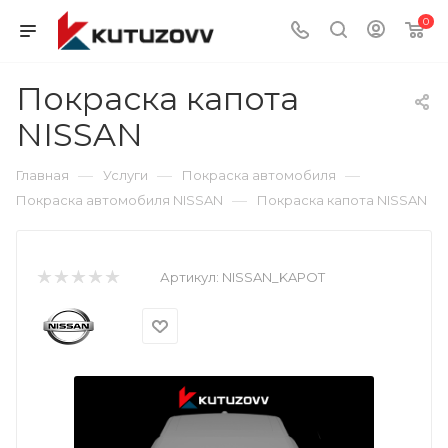
0
Покраска капота
NISSAN
—
—
—
Главная
Услуги
Покраска автомобиля
—
Покраска автомобиля NISSAN
Покраска капота NISSAN
Артикул:
NISSAN_KAPOT