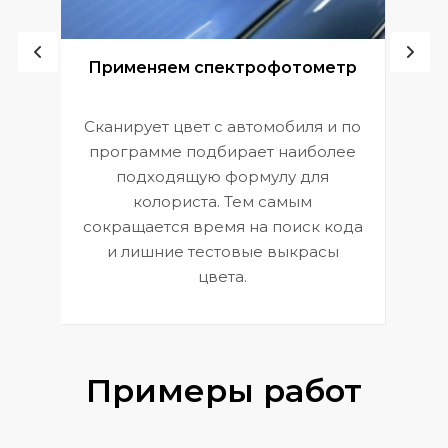
ой
Применяем спектрофотометр
Сканирует цвет с автомобиля и по
П
программе подбирает наиболее
к
э
подходящую формулу для
 и
В
колориста. Тем самым
сокращается время на поиск кода
и лишние тестовые выкрасы
цвета.
Примеры работ