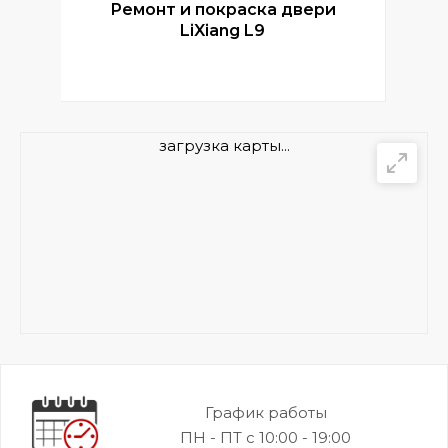
Ремонт и покраска двери
Р
LiXiang L9
загрузка карты...
График работы
ПН - ПТ с 10:00 - 19:00