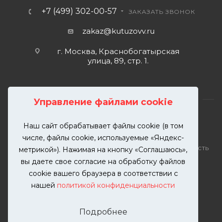
+7 (499) 302-00-57
ЗАКАЗАТЬ ЗВОНОК
zakaz@kutuzovv.ru
г. Москва, Краснобогатырская
улица, 89, стр. 1.
Управление файлами cookie
Наш сайт обрабатывает файлы cookie (в том
2026 © KUTUZOVV | Кузовной ремонт и покраска
числе, файлы cookie, используемые «Яндекс-
автомобилей. Вся информация на сайте – собственность
метрикой»). Нажимая на кнопку «Соглашаюсь»,
ООО "КУТУЗОВВ"
вы даете свое согласие на обработку файлов
Публикация информации с сайта KUTUZOVV.RU без
cookie вашего браузера в соответствии с
разрешения запрещена. Все права защищены.
нашей
политикой конфиденциальности
Почта: zakaz@kutuzovv.ru
Телефон: 8(499)-302-00-57
Подробнее