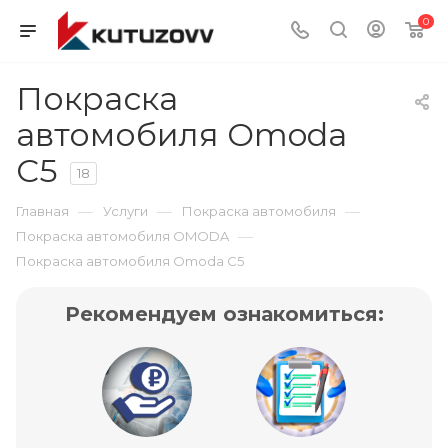
0
Покраска
автомобиля Omoda
C5
18
—
—
—
Главная
Услуги
Покраска автомобиля
—
Покраска автомобиля OMODA
Покраска автомобиля Omoda C5
Рекомендуем ознакомиться: