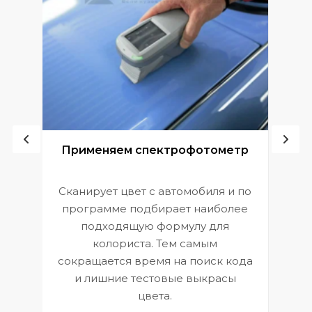
ой
Применяем спектрофотометр
Сканирует цвет с автомобиля и по
П
программе подбирает наиболее
к
э
подходящую формулу для
 и
В
колориста. Тем самым
сокращается время на поиск кода
и лишние тестовые выкрасы
цвета.