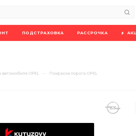
ОНТ
ПОДСТРАХОВКА
РАССРОЧКА
АК
—
а автомобиля OPEL
Покраска порога OPEL