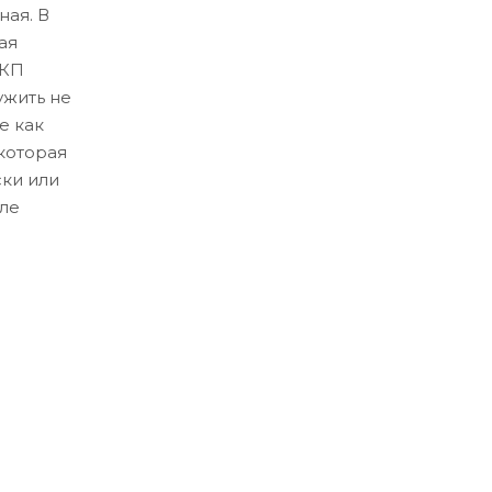
ная. В
ая
ЛКП
ужить не
е как
которая
ски или
ле