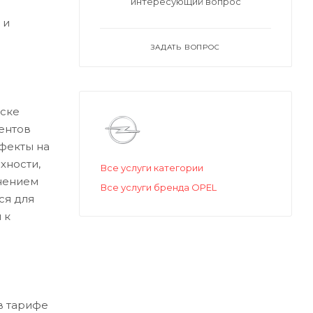
интересующий вопрос
 и
ЗАДАТЬ ВОПРОС
ске
ентов
ефекты на
хности,
Все услуги категории
нением
Все услуги бренда OPEL
ся для
 к
в тарифе