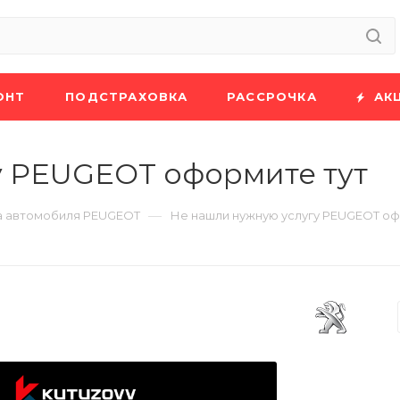
ОНТ
ПОДСТРАХОВКА
РАССРОЧКА
АК
у PEUGEOT оформите тут
—
а автомобиля PEUGEOT
Не нашли нужную услугу PEUGEOT оф