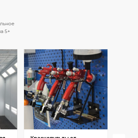
альное
а 5+