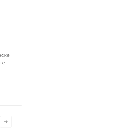
аске
те