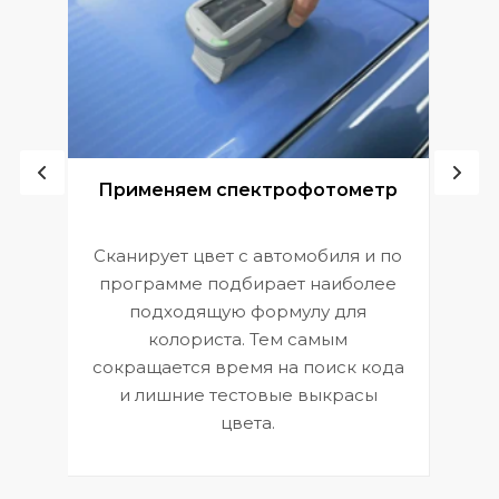
ой
Применяем спектрофотометр
Сканирует цвет с автомобиля и по
П
программе подбирает наиболее
к
э
подходящую формулу для
 и
В
колориста. Тем самым
сокращается время на поиск кода
и лишние тестовые выкрасы
цвета.