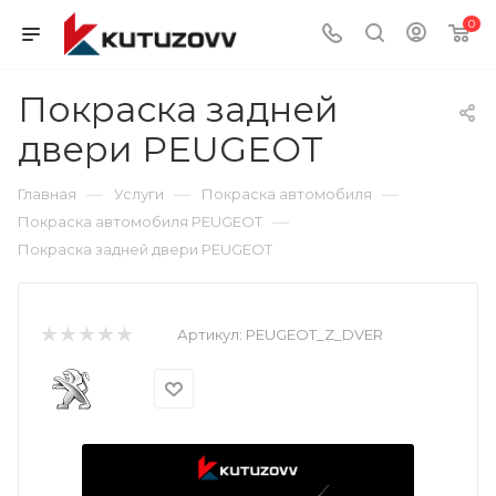
0
Покраска задней
двери PEUGEOT
—
—
—
Главная
Услуги
Покраска автомобиля
—
Покраска автомобиля PEUGEOT
Покраска задней двери PEUGEOT
Артикул:
PEUGEOT_Z_DVER