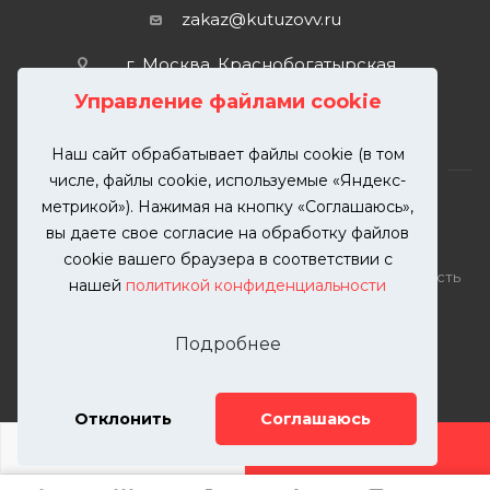
zakaz@kutuzovv.ru
г. Москва, Краснобогатырская
улица, 89, стр. 1.
Управление файлами cookie
Наш сайт обрабатывает файлы cookie (в том
числе, файлы cookie, используемые «Яндекс-
метрикой»). Нажимая на кнопку «Соглашаюсь»,
вы даете свое согласие на обработку файлов
2026 © KUTUZOVV | Кузовной ремонт и покраска
cookie вашего браузера в соответствии с
автомобилей. Вся информация на сайте – собственность
нашей
политикой конфиденциальности
ООО "КУТУЗОВВ"
Публикация информации с сайта KUTUZOVV.RU без
Подробнее
разрешения запрещена. Все права защищены.
Почта: zakaz@kutuzovv.ru
Телефон: 8(499)-302-00-57
Отклонить
Соглашаюсь
ДОБАВИТЬ УСЛУГУ