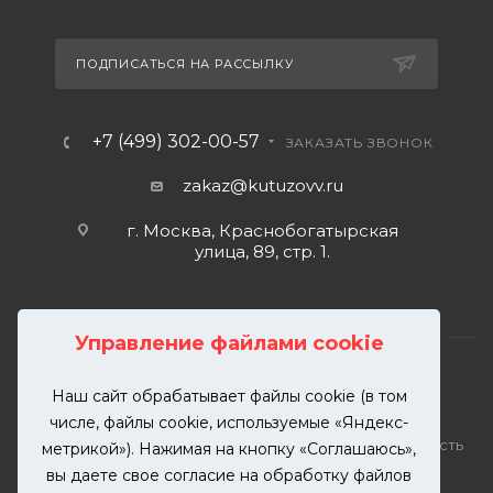
ПОДПИСАТЬСЯ НА РАССЫЛКУ
+7 (499) 302-00-57
ЗАКАЗАТЬ ЗВОНОК
zakaz@kutuzovv.ru
г. Москва, Краснобогатырская
улица, 89, стр. 1.
Управление файлами cookie
Наш сайт обрабатывает файлы cookie (в том
2026 © KUTUZOVV | Кузовной ремонт и покраска
числе, файлы cookie, используемые «Яндекс-
автомобилей. Вся информация на сайте – собственность
метрикой»). Нажимая на кнопку «Соглашаюсь»,
ООО "КУТУЗОВВ"
вы даете свое согласие на обработку файлов