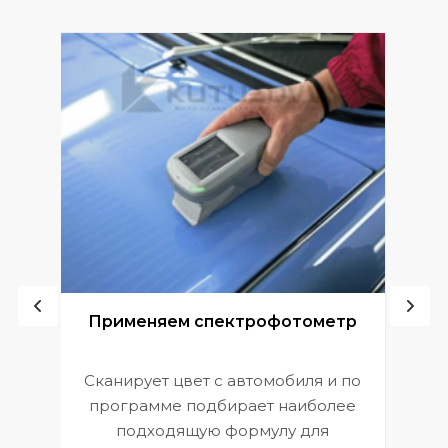
ой
Применяем спектрофотометр
Сканирует цвет с автомобиля и по
П
программе подбирает наиболее
к
э
подходящую формулу для