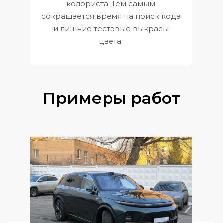
 и
В
колориста. Тем самым
сокращается время на поиск кода
и лишние тестовые выкрасы
цвета.
Примеры работ