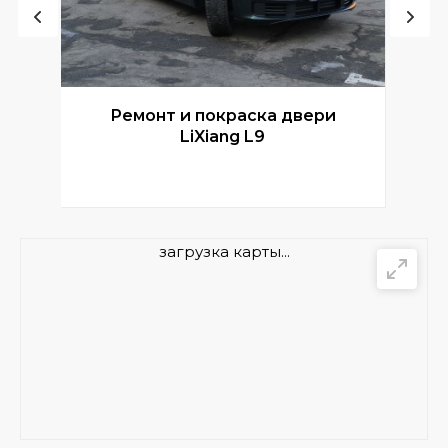
Ремонт и покраска двери
Р
LiXiang L9
загрузка карты...