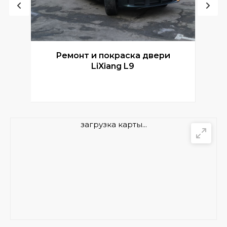
Ремонт и покраска двери
Р
LiXiang L9
загрузка карты...