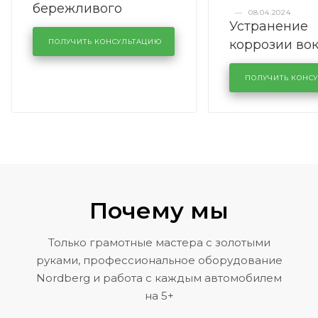
бережливого
—
08.04.2024
Устранение
производства в
коррозии во
кузовном сервисе
ПОЛУЧИТЬ КОНСУЛЬТАЦИЮ
лобового сте
KUTUZOVV
районе задн
ПОЛУЧИТЬ КОНС
Volkswagen 
Почему мы
Только грамотные мастера с золотыми
руками, профессиональное оборудование
Nordberg и работа с каждым автомобилем
на 5+