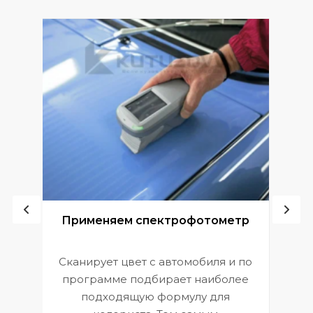
ой
Применяем спектрофотометр
Сканирует цвет с автомобиля и по
П
программе подбирает наиболее
к
э
подходящую формулу для
 и
В