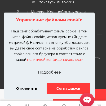
zakaz@kutuzovv.ru
г. Москва, Краснобогатырская
улица, 89, стр. 1.
Управление файлами cookie
Наш сайт обрабатывает файлы cookie (в том
числе, файлы cookie, используемые «Яндекс-
метрикой»). Нажимая на кнопку «Соглашаюсь»,
вы даете свое согласие на обработку файлов
2026 © KUTUZOVV | Кузовной ремонт и покраска
cookie вашего браузера в соответствии с
автомобилей. Вся информация на сайте – собственность
нашей
политикой конфиденциальности
ООО "КУТУЗОВВ"
Публикация информации с сайта KUTUZOVV.RU без
Подробнее
разрешения запрещена. Все права защищены.
Почта: zakaz@kutuzovv.ru
Телефон: 8(499)-302-00-57
Отклонить
Соглашаюсь
ДОБАВИТЬ УСЛУГУ