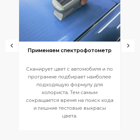
ой
Применяем спектрофотометр
Сканирует цвет с автомобиля и по
П
программе подбирает наиболее
к
э
подходящую формулу для
 и
В
колориста. Тем самым
сокращается время на поиск кода
и лишние тестовые выкрасы
цвета.