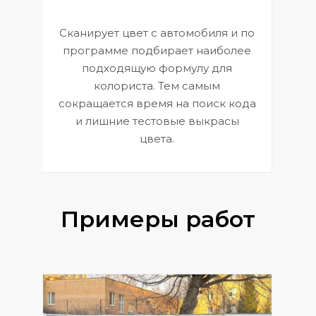
Сканирует цвет с автомобиля и по
П
программе подбирает наиболее
к
э
подходящую формулу для
 и
В
колориста. Тем самым
сокращается время на поиск кода
и лишние тестовые выкрасы
цвета.
Примеры работ