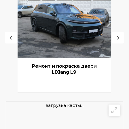
Ремонт и покраска двери
Р
LiXiang L9
загрузка карты...