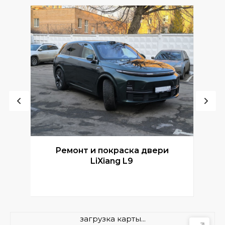
Ремонт и покраска двери
Р
LiXiang L9
загрузка карты...