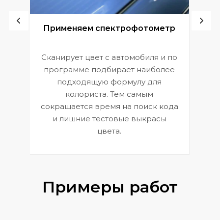
ой
Применяем спектрофотометр
Сканирует цвет с автомобиля и по
П
программе подбирает наиболее
к
э
подходящую формулу для
 и
В
колориста. Тем самым
сокращается время на поиск кода
и лишние тестовые выкрасы
цвета.
Примеры работ