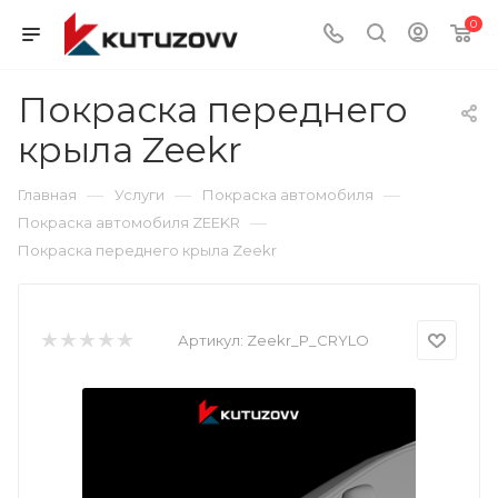
0
Покраска переднего
крыла Zeekr
—
—
—
Главная
Услуги
Покраска автомобиля
—
Покраска автомобиля ZEEKR
Покраска переднего крыла Zeekr
Артикул:
Zeekr_P_CRYLO