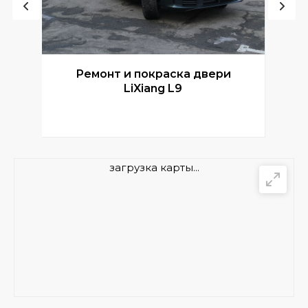
Ремонт и покраска двери
Р
LiXiang L9
загрузка карты...