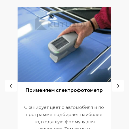
ой
Применяем спектрофотометр
Сканирует цвет с автомобиля и по
П
программе подбирает наиболее
к
э
подходящую формулу для
 и
В
колориста. Тем самым