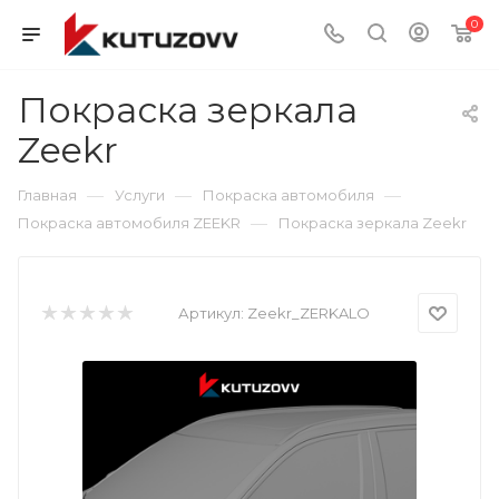
0
Покраска зеркала
Zeekr
—
—
—
Главная
Услуги
Покраска автомобиля
—
Покраска автомобиля ZEEKR
Покраска зеркала Zeekr
Артикул:
Zeekr_ZERKALO