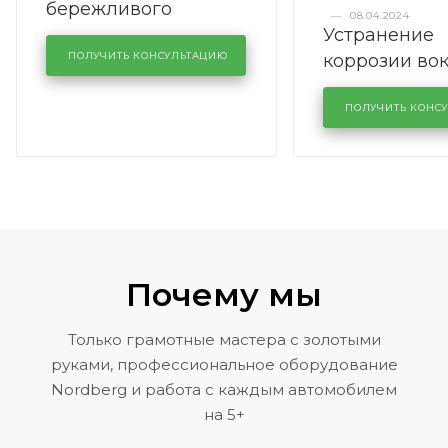
бережливого
—
08.04.2024
Устранение
производства в
коррозии во
кузовном сервисе
ПОЛУЧИТЬ КОНСУЛЬТАЦИЮ
лобового сте
KUTUZOVV
районе задн
ПОЛУЧИТЬ КОНС
Volkswagen 
Почему мы
Только грамотные мастера с золотыми
руками, профессиональное оборудование
Nordberg и работа с каждым автомобилем
на 5+