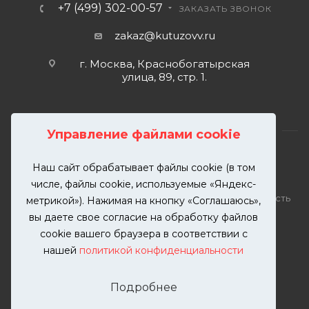
+7 (499) 302-00-57
ЗАКАЗАТЬ ЗВОНОК
zakaz@kutuzovv.ru
г. Москва, Краснобогатырская
улица, 89, стр. 1.
Управление файлами cookie
Наш сайт обрабатывает файлы cookie (в том
2026 © KUTUZOVV | Кузовной ремонт и покраска
числе, файлы cookie, используемые «Яндекс-
автомобилей. Вся информация на сайте – собственность
метрикой»). Нажимая на кнопку «Соглашаюсь»,
ООО "КУТУЗОВВ"
вы даете свое согласие на обработку файлов
Публикация информации с сайта KUTUZOVV.RU без
cookie вашего браузера в соответствии с
разрешения запрещена. Все права защищены.
нашей
политикой конфиденциальности
Почта: zakaz@kutuzovv.ru
Телефон: 8(499)-302-00-57
Подробнее