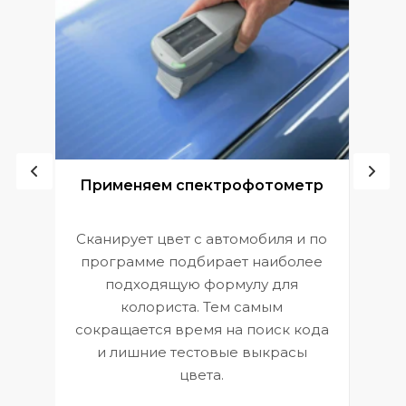
ой
Применяем спектрофотометр
Сканирует цвет с автомобиля и по
П
программе подбирает наиболее
к
э
подходящую формулу для
 и
В
колориста. Тем самым
сокращается время на поиск кода
и лишние тестовые выкрасы
цвета.