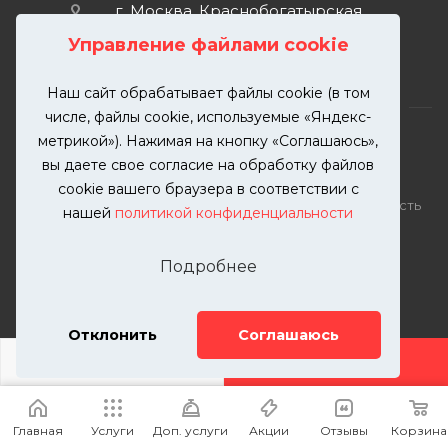
г. Москва, Краснобогатырская
улица, 89, стр. 1.
Управление файлами cookie
Наш сайт обрабатывает файлы cookie (в том
числе, файлы cookie, используемые «Яндекс-
метрикой»). Нажимая на кнопку «Соглашаюсь»,
вы даете свое согласие на обработку файлов
2026 © KUTUZOVV | Кузовной ремонт и покраска
cookie вашего браузера в соответствии с
автомобилей. Вся информация на сайте – собственность
нашей
политикой конфиденциальности
ООО "КУТУЗОВВ"
Публикация информации с сайта KUTUZOVV.RU без
Подробнее
разрешения запрещена. Все права защищены.
Почта: zakaz@kutuzovv.ru
Телефон: 8(499)-302-00-57
Отклонить
Соглашаюсь
ДОБАВИТЬ УСЛУГУ
Главная
Услуги
Доп. услуги
Акции
Отзывы
Корзина