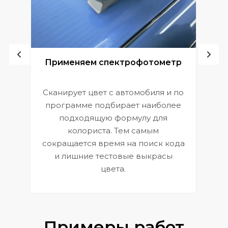
ой
Применяем спектрофотометр
Сканирует цвет с автомобиля и по
П
программе подбирает наиболее
к
э
подходящую формулу для
 и
В
колориста. Тем самым
сокращается время на поиск кода
и лишние тестовые выкрасы
цвета.
Примеры работ