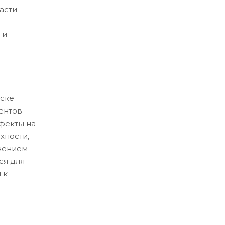
асти
 и
ске
ентов
ефекты на
хности,
нением
ся для
 к