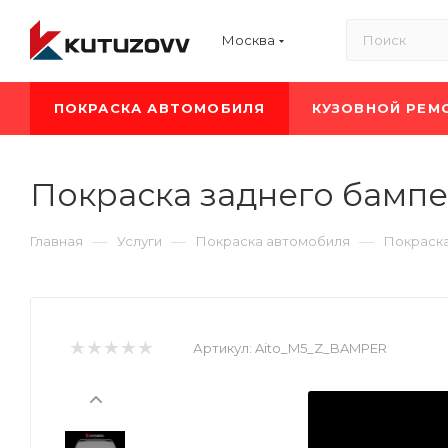
Москва
ПОКРАСКА АВТОМОБИЛЯ
КУЗОВНОЙ РЕМ
Покраска заднего бампе
—
—
—
Главная
Услуги
Покраска автомобиля
Покраска
Артикул:
Aito_M5_Z_BAMPER