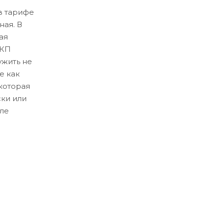
в тарифе
ная. В
ая
ЛКП
ужить не
е как
которая
ски или
ле