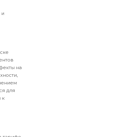
 и
ске
ентов
ефекты на
хности,
нением
ся для
 к
в тарифе