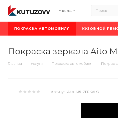
Москва
ПОКРАСКА АВТОМОБИЛЯ
КУЗОВНОЙ РЕМ
Покраска зеркала Aito M
—
—
—
Главная
Услуги
Покраска автомобиля
Покраска
Артикул:
Aito_M5_ZERKALO