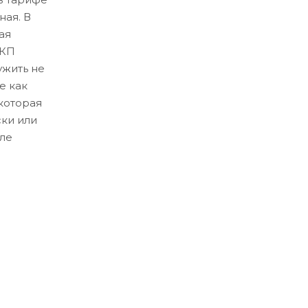
ная. В
ая
ЛКП
ужить не
е как
которая
ски или
ле