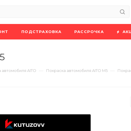
ОНТ
ПОДСТРАХОВКА
РАССРОЧКА
АК
5
—
—
 автомобиля AITO
Покраска автомобиля AITO M5
Покрас