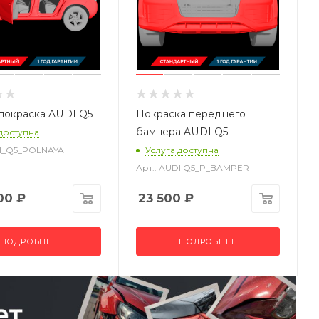
покраска AUDI Q5
Покраска переднего
бампера AUDI Q5
 доступна
DI_Q5_POLNAYA
Услуга доступна
Арт.: AUDI Q5_P_BAMPER
00
₽
23 500
₽
ПОДРОБНЕЕ
ПОДРОБНЕЕ