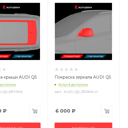
а крыши AUDI Q5
Покраска зеркала AUDI Q5
 доступна
Услуга доступна
DI_Q5_KRYSHA
Арт.: AUDI_Q5_ZERKALO
0
₽
6 000
₽