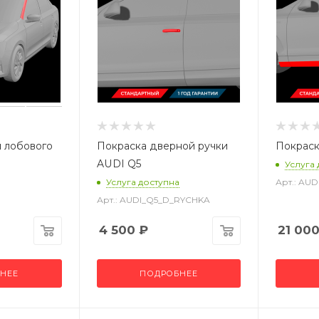
 лобового
Покраска дверной ручки
Покраск
AUDI Q5
Услуга
Услуга доступна
Арт.: AU
Арт.: AUDI_Q5_D_RYCHKA
4 500
₽
21 00
НЕЕ
ПОДРОБНЕЕ