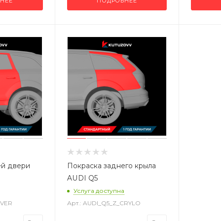
НЕЕ
ПОДРОБНЕЕ
ей двери
Покраска заднего крыла
AUDI Q5
Услуга доступна
DVER
Арт.: AUDI_Q5_Z_CRYLO