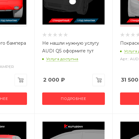
его бампера
Не нашли нужную услугу
Покраск
AUDI Q5 оформите тут
Услуга
Услуга доступна
Арт.: AU
_BAMPER
2 000
₽
31 500
НЕЕ
ПОДРОБНЕЕ