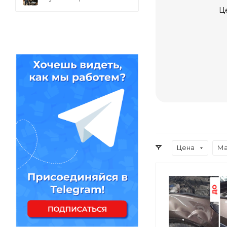
Ц
Цена
Ма