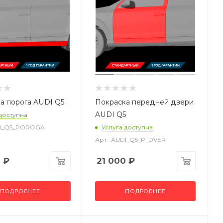
а порога AUDI Q5
Покраска передней двери
AUDI Q5
 доступна
DI_Q5_POROGA
Услуга доступна
Арт.: AUDI_Q5_P_DVER
0
₽
21 000
₽
ПОДРОБНЕЕ
ПОДРОБНЕЕ