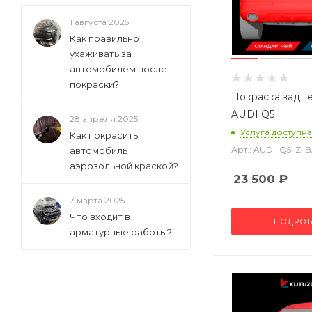
1 августа 2025
Как правильно
ухаживать за
автомобилем после
покраски?
Покраска задн
AUDI Q5
28 апреля 2025
Услуга доступна
Как покрасить
Арт.: AUDI_Q5_Z
автомобиль
аэрозольной краской?
23 500
₽
7 марта 2025
Что входит в
ПОДРОБ
арматурные работы?