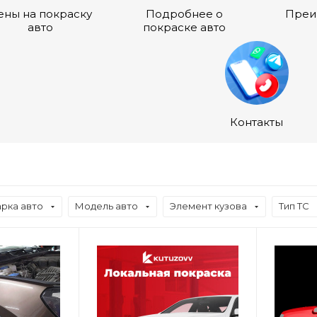
ены на покраску
Подробнее о
Преи
авто
покраске авто
Контакты
рка авто
Модель авто
Элемент кузова
Тип ТС