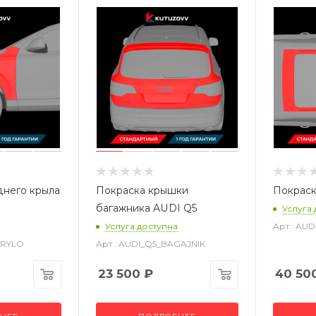
днего крыла
Покраска крышки
Покраск
багажника AUDI Q5
Услуга
Услуга доступна
Арт.: AU
CRYLO
Арт.: AUDI_Q5_BAGAJNIK
23 500
₽
40 50