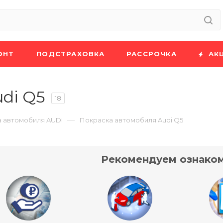
ОНТ
ПОДСТРАХОВКА
РАССРОЧКА
АК
di Q5
18
—
 автомобиля AUDI
Покраска автомобиля Audi Q5
Рекомендуем ознаком