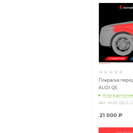
Покраска пере
AUDI Q5
Услуга доступна
Арт.: AUDI_Q5_P_
21 000
₽