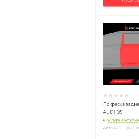
ПОДРОБ
Покраска задн
AUDI Q5
Услуга доступна
Арт.: AUDI_Q5_Z_