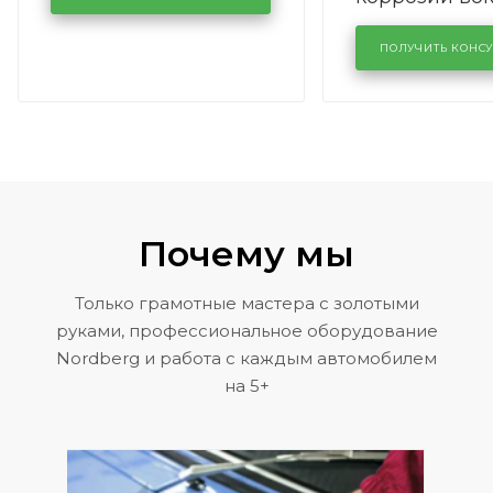
лобового сте
KUTUZOVV
районе задн
ПОЛУЧИТЬ КОНС
Volkswagen 
Почему мы
Только грамотные мастера с золотыми
руками, профессиональное оборудование
Nordberg и работа с каждым автомобилем
на 5+