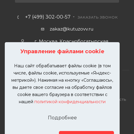
+7 (499) 302-00-57
ЗАКАЗАТЬ ЗВОНОК
zakaz@kutuzovv.ru
г. Москва, Краснобогатырская
улица, 89, стр. 1.
Управление файлами cookie
Наш сайт обрабатывает файлы cookie (в том
числе, файлы cookie, используемые «Яндекс-
метрикой»). Нажимая на кнопку «Соглашаюсь»,
вы даете свое согласие на обработку файлов
2026 © KUTUZOVV | Кузовной ремонт и покраска
cookie вашего браузера в соответствии с
автомобилей. Вся информация на сайте – собственность
нашей
политикой конфиденциальности
ООО "КУТУЗОВВ"
Публикация информации с сайта KUTUZOVV.RU без
Подробнее
разрешения запрещена. Все права защищены.
Почта: zakaz@kutuzovv.ru
Телефон: 8(499)-302-00-57