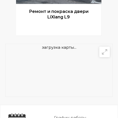
Ремонт и покраска двери
Р
LiXiang L9
загрузка карты...
График работы