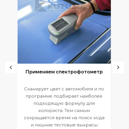
ой
Применяем спектрофотометр
Сканирует цвет с автомобиля и по
П
программе подбирает наиболее
к
э
подходящую формулу для
 и
В
колориста. Тем самым
сокращается время на поиск кода
и лишние тестовые выкрасы