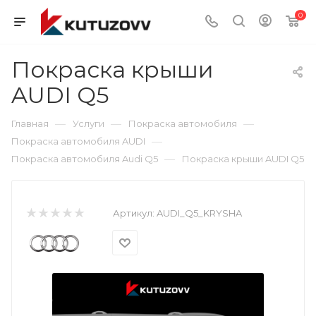
0
Покраска крыши
AUDI Q5
—
—
—
Главная
Услуги
Покраска автомобиля
—
Покраска автомобиля AUDI
—
Покраска автомобиля Audi Q5
Покраска крыши AUDI Q5
Артикул:
AUDI_Q5_KRYSHA