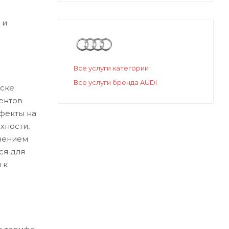
 и
Все услуги категории
Все услуги бренда AUDI
ске
ентов
ефекты на
хности,
нением
ся для
 к