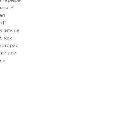
в тарифе
ная. В
ая
ЛКП
ужить не
е как
которая
ски или
ле