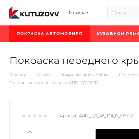
Москва
ПОКРАСКА АВТОМОБИЛЯ
КУЗОВНОЙ РЕМ
Покраска переднего кры
—
—
—
Главная
Услуги
Покраска автомобиля
Покраска
Покраска переднего крыла AUDI Q7 45 TDI
Артикул:
AUDI_Q7_45_TDI_P_CRYLO