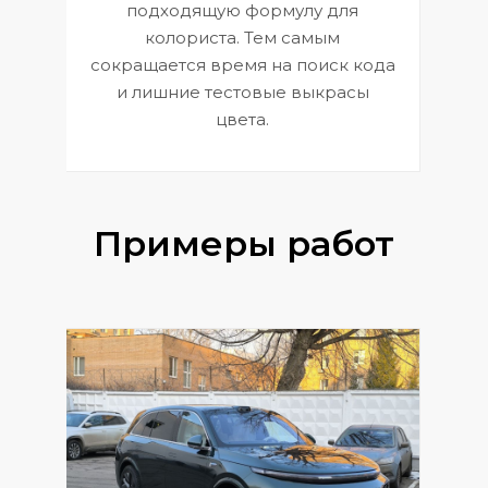
к
э
подходящую формулу для
 и
В
колориста. Тем самым
сокращается время на поиск кода
и лишние тестовые выкрасы
цвета.
Примеры работ