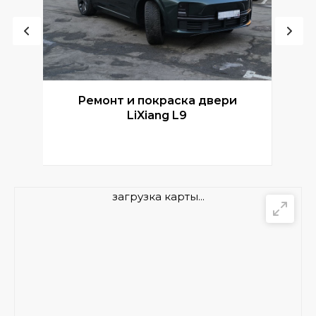
Ремонт и покраска двери
Р
LiXiang L9
загрузка карты...