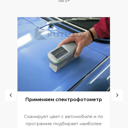
на 5+
ой
Применяем спектрофотометр
Сканирует цвет с автомобиля и по
П
программе подбирает наиболее