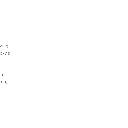
кла;
екла;
а;
ла;