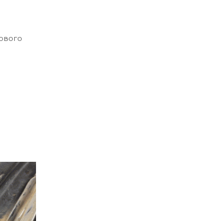
ового