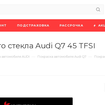
ОНТ
ПОДСТРАХОВКА
РАССРОЧКА
АК
 стекла Audi Q7 45 TFSI
—
—
 автомобиля AUDI
Покраска автомобиля Audi Q7
Покрас