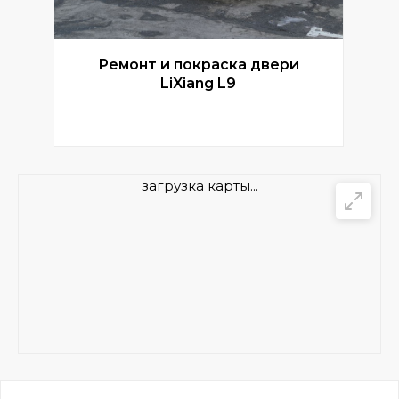
Ремонт и покраска двери
Р
LiXiang L9
загрузка карты...