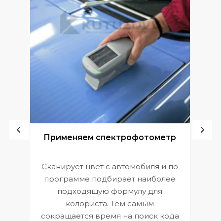
ой
Применяем спектрофотометр
Сканирует цвет с автомобиля и по
П
программе подбирает наиболее
к
э
подходящую формулу для
 и
В
колориста. Тем самым
сокращается время на поиск кода