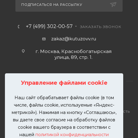
ПОДПИСАТЬСЯ НА РАССЫЛКУ
+7 (499) 302-00-57
ЗАКАЗАТЬ ЗВОНОК
zakaz@kutuzovv.ru
г. Москва, Краснобогатырская
улица, 89, стр. 1.
Управление файлами cookie
Наш сайт обрабатывает файлы cookie (в том
2026 © KUTUZOVV | Кузовной ремонт и покраска
числе, файлы cookie, используемые «Яндекс-
автомобилей. Вся информация на сайте – собственность
метрикой»). Нажимая на кнопку «Соглашаюсь»,
ООО "КУТУЗОВВ"
вы даете свое согласие на обработку файлов
Публикация информации с сайта KUTUZOVV.RU без
cookie вашего браузера в соответствии с
разрешения запрещена. Все права защищены.
нашей
политикой конфиденциальности