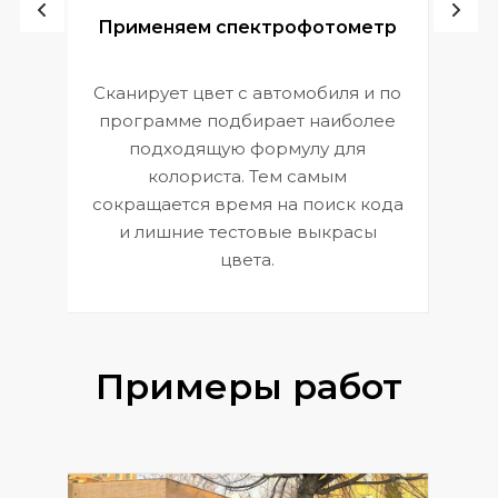
ой
Применяем спектрофотометр
Сканирует цвет с автомобиля и по
П
программе подбирает наиболее
к
э
подходящую формулу для
 и
В
колориста. Тем самым
сокращается время на поиск кода
и лишние тестовые выкрасы
цвета.
Примеры работ