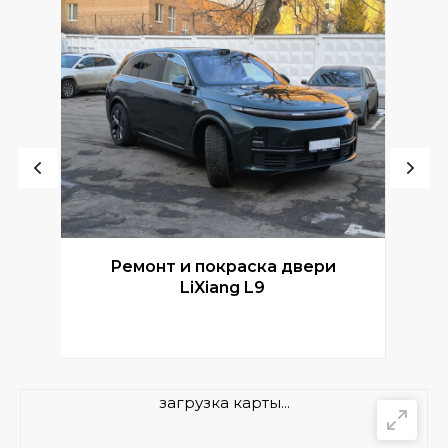
Ремонт и покраска двери
Р
LiXiang L9
загрузка карты...