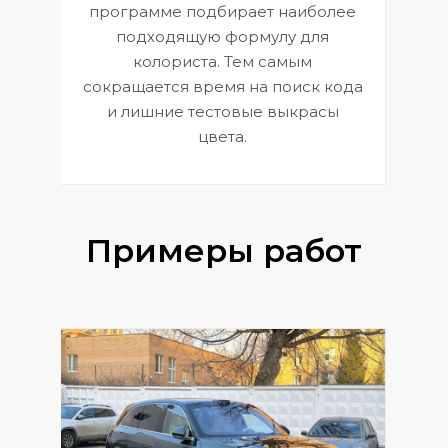
П
программе подбирает наиболее
к
э
подходящую формулу для
 и
В
колориста. Тем самым
сокращается время на поиск кода
и лишние тестовые выкрасы
цвета.
Примеры работ