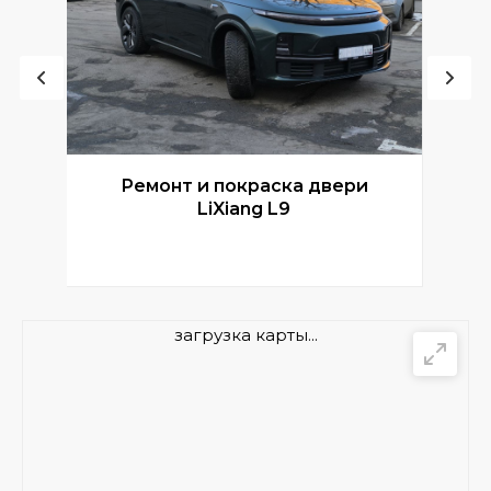
Ремонт и покраска двери
Р
LiXiang L9
загрузка карты...