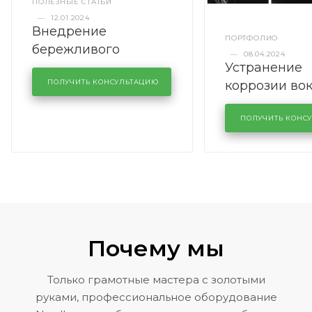
ПОЛЕЗНЫЕ СТАТЬИ
—
12.01.2024
Внедрение
ПОРТФОЛИО
бережливого
—
08.04.2024
Устранение
производства в
коррозии во
кузовном сервисе
ПОЛУЧИТЬ КОНСУЛЬТАЦИЮ
лобового сте
KUTUZOVV
районе задн
ПОЛУЧИТЬ КОНС
Volkswagen 
Почему мы
Только грамотные мастера с золотыми
руками, профессиональное оборудование