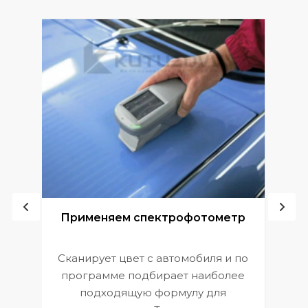
ой
Применяем спектрофотометр
Сканирует цвет с автомобиля и по
П
программе подбирает наиболее
к
э
подходящую формулу для
 и
В