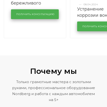
бережливого
—
08.04.2024
Устранение
производства в
коррозии во
кузовном сервисе
ПОЛУЧИТЬ КОНСУЛЬТАЦИЮ
лобового сте
KUTUZOVV
районе задн
ПОЛУЧИТЬ КОНС
Volkswagen 
Почему мы
Только грамотные мастера с золотыми
руками, профессиональное оборудование
Nordberg и работа с каждым автомобилем
на 5+