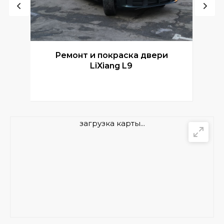
Ремонт и покраска двери
Р
LiXiang L9
загрузка карты...