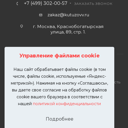
+7 (499) 302-00-57
ЗАКАЗАТЬ ЗВОНОК
zakaz@kutuzovv.ru
г. Москва, Краснобогатырская
улица, 89, стр. 1.
Управление файлами cookie
Наш сайт обрабатывает файлы cookie (в том
2026 © KUTUZOVV | Кузовной ремонт и покраска
числе, файлы cookie, используемые «Яндекс-
автомобилей. Вся информация на сайте – собственность
метрикой»). Нажимая на кнопку «Соглашаюсь»,
ООО "КУТУЗОВВ"
вы даете свое согласие на обработку файлов
Публикация информации с сайта KUTUZOVV.RU без
cookie вашего браузера в соответствии с
разрешения запрещена. Все права защищены.
нашей
политикой конфиденциальности
Почта: zakaz@kutuzovv.ru
Телефон: 8(499)-302-00-57
Подробнее