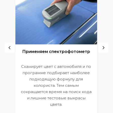
ой
Применяем спектрофотометр
Сканирует цвет с автомобиля и по
П
программе подбирает наиболее
к
э
подходящую формулу для
 и
В
колориста. Тем самым
сокращается время на поиск кода
и лишние тестовые выкрасы
цвета.