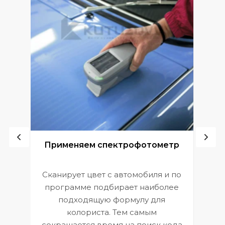
ой
Применяем спектрофотометр
Сканирует цвет с автомобиля и по
П
программе подбирает наиболее
к
э
подходящую формулу для
 и
В
колориста. Тем самым
сокращается время на поиск кода