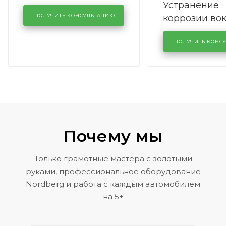
Устранение
производства в
коррозии во
кузовном сервисе
ПОЛУЧИТЬ КОНСУЛЬТАЦИЮ
лобового сте
KUTUZOVV
районе задн
ПОЛУЧИТЬ КОНС
Volkswagen 
Почему мы
Только грамотные мастера с золотыми
руками, профессиональное оборудование
Nordberg и работа с каждым автомобилем
на 5+