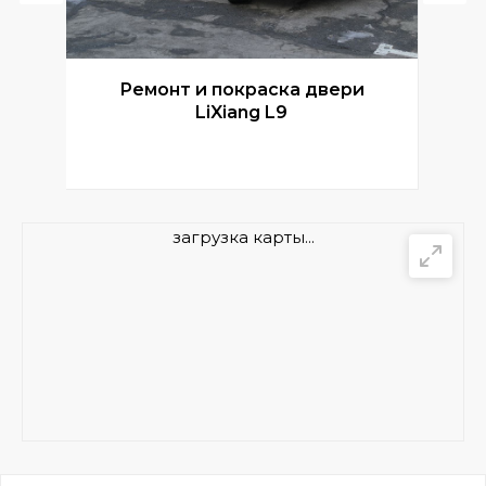
Ремонт и покраска двери
Р
LiXiang L9
загрузка карты...