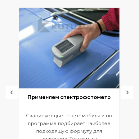
ой
Применяем спектрофотометр
Сканирует цвет с автомобиля и по
П
программе подбирает наиболее
к
э
подходящую формулу для
 и
В
колориста. Тем самым