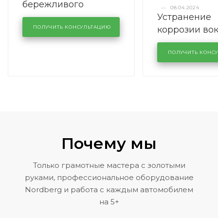
бережливого
—
08.04.2024
Устранение
производства в
коррозии во
кузовном сервисе
ПОЛУЧИТЬ КОНСУЛЬТАЦИЮ
лобового сте
KUTUZOVV
районе задн
ПОЛУЧИТЬ КОНС
Volkswagen 
Почему мы
Только грамотные мастера с золотыми
руками, профессиональное оборудование
Nordberg и работа с каждым автомобилем
на 5+