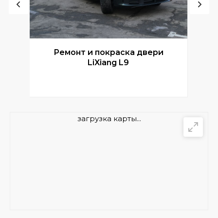
Ремонт и покраска двери
Р
LiXiang L9
загрузка карты...