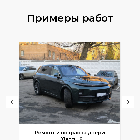
Примеры работ
Ремонт и покраска двери
Р
LiXiang L9