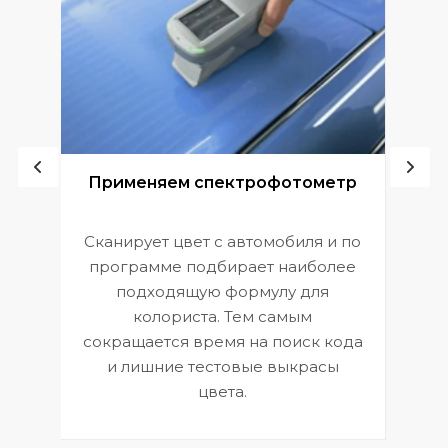
ой
Применяем спектрофотометр
Сканирует цвет с автомобиля и по
П
программе подбирает наиболее
к
э
подходящую формулу для
 и
В
колориста. Тем самым
сокращается время на поиск кода
и лишние тестовые выкрасы
цвета.