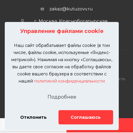
zakaz@kutuzovv.ru
г. Москва, Краснобогатырская
улица, 89, стр. 1.
Управление файлами cookie
Наш сайт обрабатывает файлы cookie (в том
числе, файлы cookie, используемые «Яндекс-
метрикой»). Нажимая на кнопку «Соглашаюсь»,
вы даете свое согласие на обработку файлов
2026 © KUTUZOVV | Кузовной ремонт и покраска
cookie вашего браузера в соответствии с
автомобилей. Вся информация на сайте – собственность
нашей
политикой конфиденциальности
ООО "КУТУЗОВВ"
Публикация информации с сайта KUTUZOVV.RU без
Подробнее
разрешения запрещена. Все права защищены.
Почта: zakaz@kutuzovv.ru
Телефон: 8(499)-302-00-57
Отклонить
Соглашаюсь
ДОБАВИТЬ УСЛУГУ