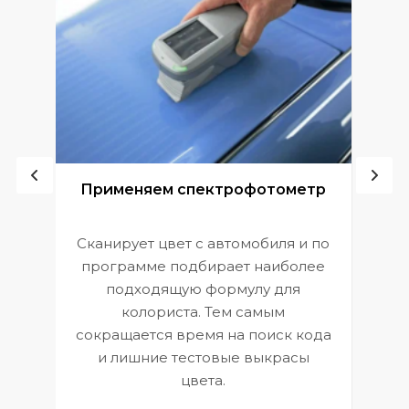
ой
Применяем спектрофотометр
Сканирует цвет с автомобиля и по
П
программе подбирает наиболее
к
э
подходящую формулу для
 и
В
колориста. Тем самым
сокращается время на поиск кода
и лишние тестовые выкрасы
цвета.