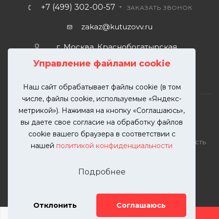
+7 (499) 302-00-57
ЗАКАЗАТЬ ЗВОНОК
zakaz@kutuzovv.ru
г. Москва, Краснобогатырская
улица, 89, стр. 1.
Управление файлами cookie
Наш сайт обрабатывает файлы cookie (в том
числе, файлы cookie, используемые «Яндекс-
метрикой»). Нажимая на кнопку «Соглашаюсь»,
вы даете свое согласие на обработку файлов
2026 © KUTUZOVV | Кузовной ремонт и покраска
cookie вашего браузера в соответствии с
автомобилей. Вся информация на сайте – собственность
нашей
политикой конфиденциальности
ООО "КУТУЗОВВ"
Публикация информации с сайта KUTUZOVV.RU без
Подробнее
разрешения запрещена. Все права защищены.
Почта: zakaz@kutuzovv.ru
Телефон: 8(499)-302-00-57
Отклонить
Соглашаюсь
ДОБАВИТЬ УСЛУГУ