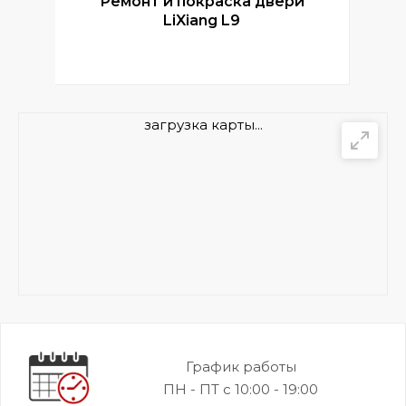
Ремонт и покраска двери
Р
LiXiang L9
загрузка карты...
График работы
ПН - ПТ с 10:00 - 19:00