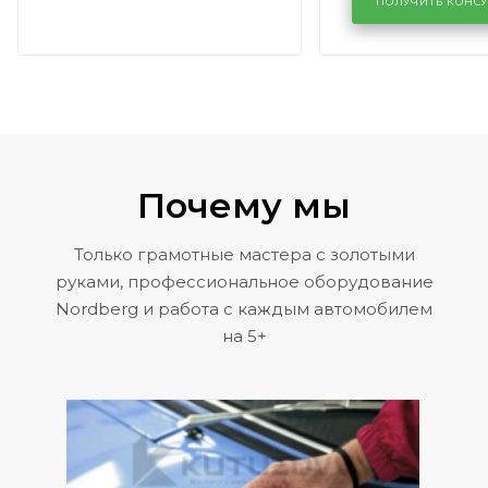
районе задн
ПОЛУЧИТЬ КОНС
Volkswagen 
Почему мы
Только грамотные мастера с золотыми
руками, профессиональное оборудование
Nordberg и работа с каждым автомобилем
на 5+