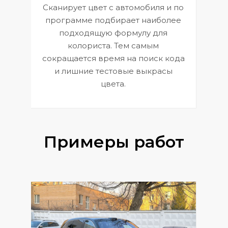
Сканирует цвет с автомобиля и по
П
программе подбирает наиболее
к
э
подходящую формулу для
 и
В
колориста. Тем самым
сокращается время на поиск кода
и лишние тестовые выкрасы
цвета.
Примеры работ