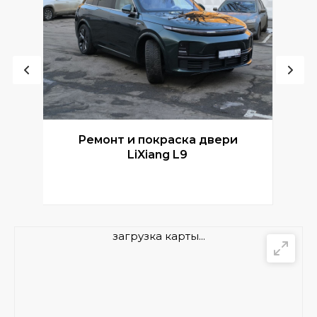
Ремонт и покраска двери
Р
LiXiang L9
загрузка карты...