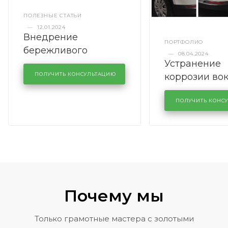
ПОЛЕЗНЫЕ СТАТЬИ
—
12.01.2024
Внедрение
ПОРТФОЛИО
бережливого
—
08.04.2024
Устранение
производства в
коррозии во
кузовном сервисе
ПОЛУЧИТЬ КОНСУЛЬТАЦИЮ
лобового сте
KUTUZOVV
районе задн
ПОЛУЧИТЬ КОНС
Volkswagen 
Почему мы
Только грамотные мастера с золотыми