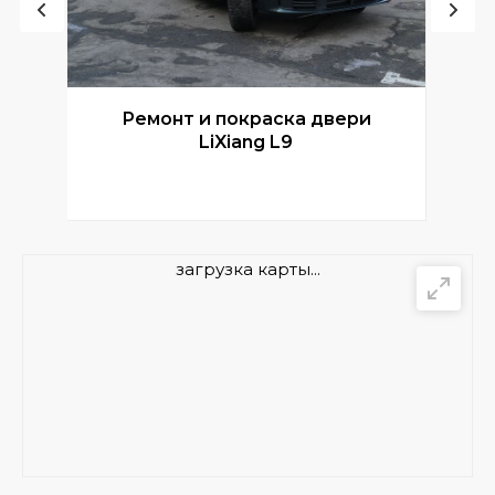
Ремонт и покраска двери
Р
LiXiang L9
загрузка карты...