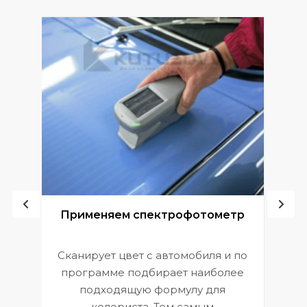
ой
Применяем спектрофотометр
Сканирует цвет с автомобиля и по
П
программе подбирает наиболее
к
э
подходящую формулу для
 и
В
колориста. Тем самым