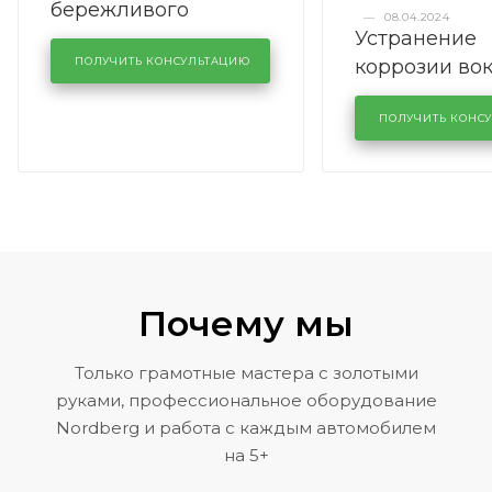
бережливого
—
08.04.2024
Устранение
производства в
коррозии во
кузовном сервисе
ПОЛУЧИТЬ КОНСУЛЬТАЦИЮ
лобового сте
KUTUZOVV
районе задн
ПОЛУЧИТЬ КОНС
Volkswagen 
Почему мы
Только грамотные мастера с золотыми
руками, профессиональное оборудование
Nordberg и работа с каждым автомобилем
на 5+