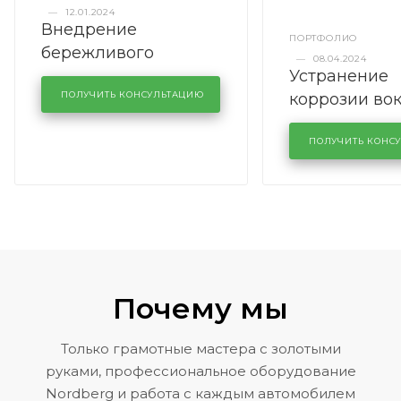
—
12.01.2024
Внедрение
ПОРТФОЛИО
бережливого
—
08.04.2024
Устранение
производства в
коррозии во
кузовном сервисе
ПОЛУЧИТЬ КОНСУЛЬТАЦИЮ
лобового сте
KUTUZOVV
районе задн
ПОЛУЧИТЬ КОНС
Volkswagen 
Почему мы
Только грамотные мастера с золотыми
руками, профессиональное оборудование
Nordberg и работа с каждым автомобилем