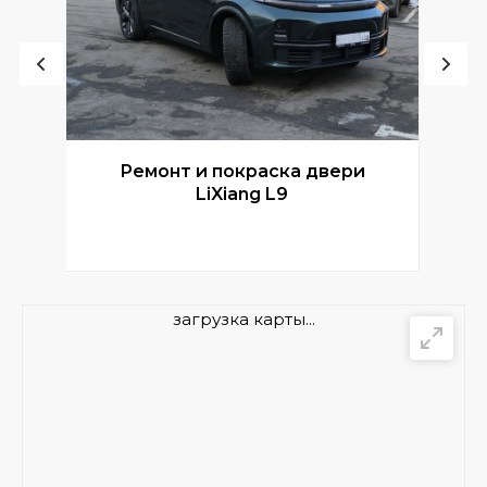
Ремонт и покраска двери
Р
LiXiang L9
загрузка карты...