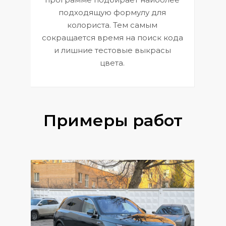
к
э
подходящую формулу для
 и
В
колориста. Тем самым
сокращается время на поиск кода
и лишние тестовые выкрасы
цвета.
Примеры работ