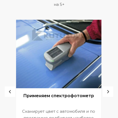
на 5+
ой
Применяем спектрофотометр
Сканирует цвет с автомобиля и по
П
программе подбирает наиболее