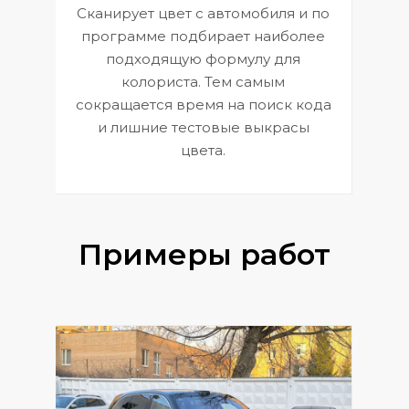
Сканирует цвет с автомобиля и по
П
программе подбирает наиболее
к
э
подходящую формулу для
 и
В
колориста. Тем самым
сокращается время на поиск кода
и лишние тестовые выкрасы
цвета.
Примеры работ