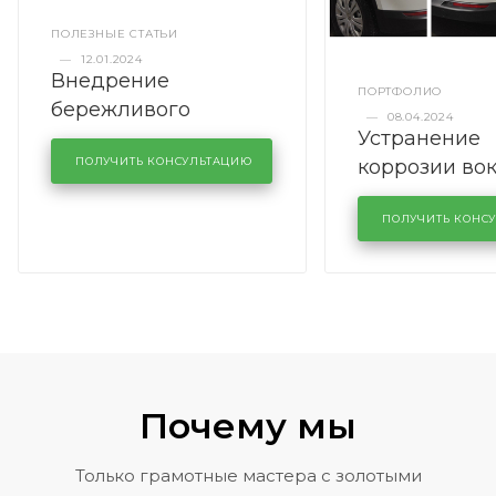
ПОЛЕЗНЫЕ СТАТЬИ
—
12.01.2024
Внедрение
ПОРТФОЛИО
бережливого
—
08.04.2024
Устранение
производства в
коррозии во
кузовном сервисе
ПОЛУЧИТЬ КОНСУЛЬТАЦИЮ
лобового сте
KUTUZOVV
районе задн
ПОЛУЧИТЬ КОНС
Volkswagen 
Почему мы
Только грамотные мастера с золотыми