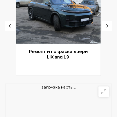
Ремонт и покраска двери
Р
LiXiang L9
загрузка карты...