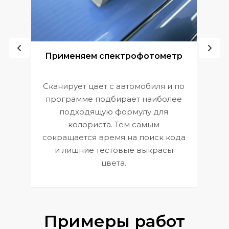
ой
Применяем спектрофотометр
Сканирует цвет с автомобиля и по
П
программе подбирает наиболее
к
э
подходящую формулу для
 и
В
колориста. Тем самым
сокращается время на поиск кода
и лишние тестовые выкрасы
цвета.
Примеры работ